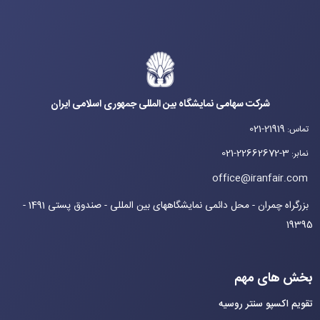
شرکت سهامی نمایشگاه بین المللی جمهوری اسلامی ایران
021-21919
تماس
:
021-22662672-3
نمابر
:
office@iranfair.com
بزرگراه چمران - محل دائمی نمایشگاههای بین المللی - صندوق پستی 1491 -
19395
بخش های مهم
تقویم اکسپو سنتر روسیه