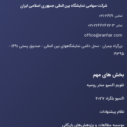
شرکت سهامی نمایشگاه بین المللی جمهوری اسلامی ایران
021-21919
تماس
:
021-22662672-3
نمابر
:
office@iranfair.com
بزرگراه چمران - محل دائمی نمایشگاههای بین المللی - صندوق پستی 1491 -
19395
بخش های مهم
تقویم اکسپو سنتر روسیه
اکسپو بلگراد 2027
نظام پیشنهادات
موسسه مطالعات و پژوهش‌های بازرگانی