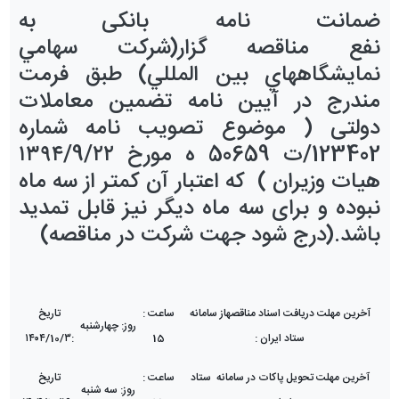
ضمانت نامه بانکی به
نفع
مناقصه
گزار(شركت سهامي
نمايشگاههاي بين المللي) طبق فرمت
مندرج در آیین نامه تضمین معاملات
دولتی
( موضوع تصویب نامه شماره
123402/ت 50659 ه مورخ ۱۳۹۴/9/۲۲
هیات وزیران )
كه اعتبار آن كمتر از سه ماه
نبوده و برای سه ماه دیگر نیز قابل تمدید
باشد.(درج شود جهت شرکت در
مناقصه
)
آخرین مهلت دریافت اسناد
مناقصه
از
سامانه
ساعت
:
تاریخ
روز:
چهار
شنبه
ستاد ایران
:
15
:
۳
/
10
/
۱۴۰۴
آخرین مهلت
تحویل پاکات در سامانه ستاد
ساعت
:
تاریخ
روز:
سه
شنبه