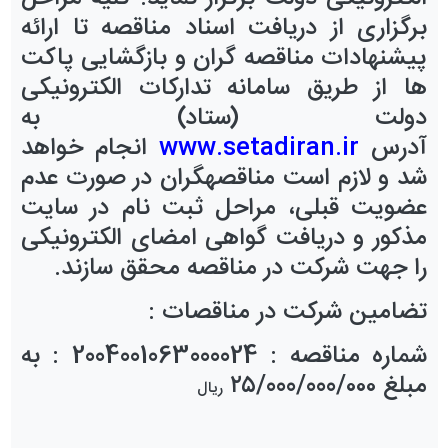
برگزاری از دریافت اسناد
مناقصه
تا ارائه
پیشنهادات
مناقصه
گران
و بازگشایی پاکت
ها از طریق سامانه تدارکات الکترونیکی
دولت (ستاد) به
آدرس
www.setadiran.ir
انجام خواهد
شد و لازم است
مناقصه
گران
در صورت عدم
عضویت قبلی، مراحل ثبت نام در سایت
مذکور و دریافت گواهی امضای الکترونیکی
را جهت شرکت در
مناقصه
محقق سازند.
تض
ا
مین
شرکت در
مناقص
ات
:
شماره
مناقصه
:
2004001063000024
:
به
مبلغ
۰۰۰
/
000
/
000
/
۲۵
ریال