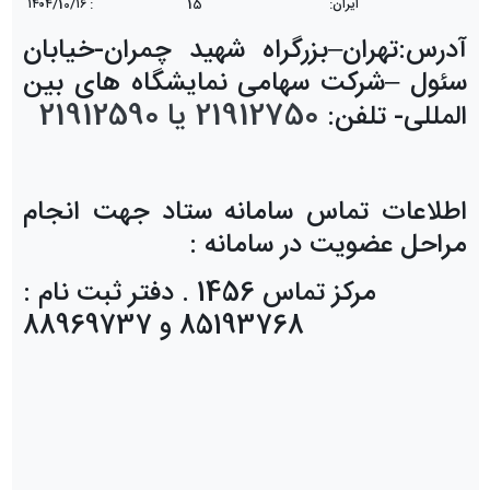
ایران
:
15
:
۱۶
/
10
/
۱۴۰۴
آدرس:تهران
–
بزرگراه شهید چمران-خیابان
سئول
–
شرکت سهامی
نمایشگاه های بین
21912750 یا 21912590
المللی
-
تلفن:
اطلاعات تماس سامانه ستاد جهت انجام
مراحل عضویت در سامانه :
مرکز تماس 1456 . دفتر ثبت نام :
85193768 و 88969737