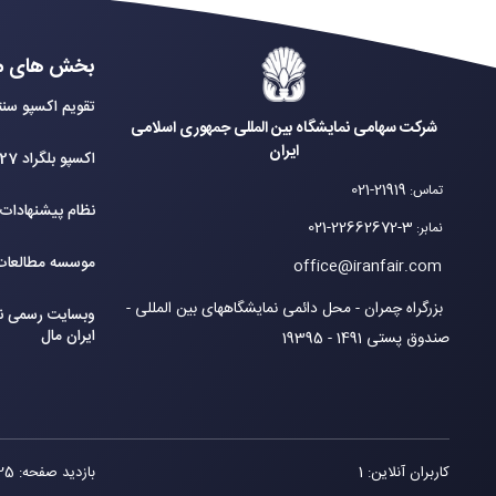
بخش های م
تقویم اکسپو سنت
شرکت سهامی نمایشگاه بین المللی جمهوری اسلامی
ایران
اکسپو بلگراد 2027
021-21919
تماس
:
نظام پیشنهادات
021-22662672-3
نمابر
:
موسسه مطالعات 
office@iranfair.com
بزرگراه چمران - محل دائمی نمایشگاههای بین المللی -
وبسایت رسمی نم
ایران مال
صندوق پستی 1491 - 19395
کاربران آنلاین: 1
بازدید صفحه: 125