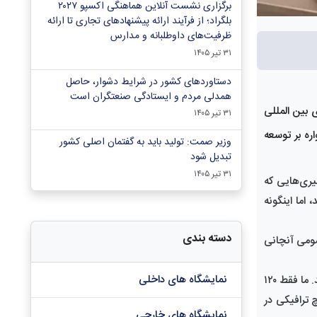
برگزاری نشست آنلاین هماهنگی اکسپو ۲۰۲۷
بلگراد؛ از فرآیند ارائه پیشنهادهای تجاری تا ارائه
ظرفیت‌های داوطلبانه و مدارس
۳۱ تیر ۱۴۰۵
دستاوردهای کشور در شرایط دشوار، حاصل
همدلی مردم و ایستادگی صنعتگران است
 بین المللی
۳۱ تیر ۱۴۰۵
ره بر توسعه
وزیر صمت: تولید باید به گفتمان اصلی کشور
تبدیل شود
۳۱ تیر ۱۴۰۵
یری‌هایی که
اما اینگونه
دسته بندی
مومی آنچانی
نمایشگاه های داخلی
علایی تاکید کرد: این‌ها لج بازی است و دود آن هم در چشم نمایشگاه تهران و فعالان اقتصادی می‌رود، مردم را هم با گره‌های ترافیکی اذیت می‌کند. ما فقط ۱۲۰
۶۰ درصد یک سال را تشکیل می‌دهد، ما تردد نمایشگاهی نداریم. آیا در آن ۲۴۰ روز هیچ ترافیکی در
نمایشگاه های خارجی