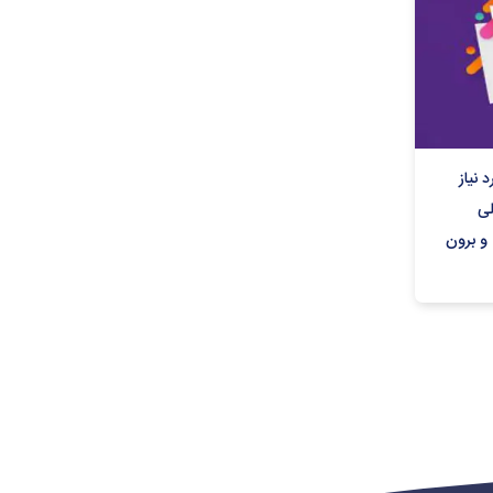
نیاز
لی
و برون