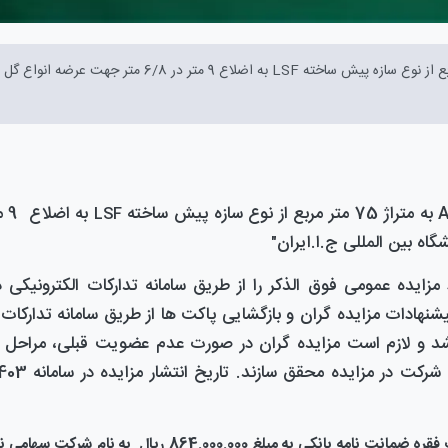
بهره برداری از منافع ساختمان LSF جنب سالن A38 به متراژ 75 متر مربع از نوع سازه پیش ساخته LSF به اضلاع 9 متر د
از نوع سازه پیش ساخته
LSF
اه بین المللی ج.ا.ایران
"
مزایده
عمومی فوق الذکر را از طریق سامانه تدارکات الکترونیکی د
پیشنهادات
مزایده
گران و بازگشایی پاکت ها از طریق سامانه تدارکات 
د و لازم است
مزایده گران
در صورت عدم عضویت قبلی، مراحل ث
ت شرکت در
مزایده
محقق سازند. تاریخ انتشار
مزایده
: 5003001063000002) یک فقره ضمانت نامه بانکی به مبلغ 864.000.000 ریال