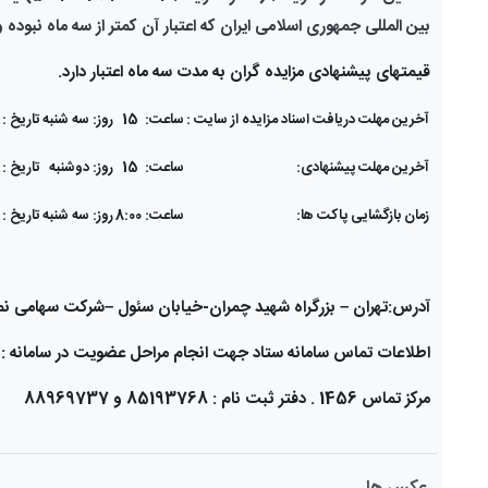
بین المللی جمهوری اسلامی ایران که اعتبار آن کمتر از سه ماه نبوده و
قیمت­های پیشنهادی مزایده گران به مدت سه ماه اعتبار دارد.
آخرین مهلت دریافت اسناد مزایده از سایت :
ساعت: 15
روز: سه شنبه
تاریخ : 2/1403
آخرین مهلت پیشنهادی:
ساعت: 15
روز: دوشنبه
تاریخ : /2/1403
زمان بازگشایی پاکت ها:
ساعت: 8:00
روز: سه شنبه
تاریخ : /2/1403
آدرس:تهران
–
بزرگراه شهید چمران-خیابان سئول
–
شرکت سهامی نمایشگا
اطلاعات تماس سامانه ستاد جهت انجام مراحل عضویت در سامانه :
مرکز تماس 1456 . دفتر ثبت نام : 85193768 و 88969737