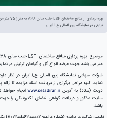
تزئینی در نمایشگاه بین المللی ج.ا.ایران
بهره برداری منافع ساختمان
جنب سالن
38 به متراژ 75 متر مربع
موضوع:
LSF
A
متر می باشد.
جهت عرضه انواع گل و گیاهان تزئینی در نمایشگ
شرکت سهامی
نمایشگاه بین المللی ج.ا.ایران
در نظر دارد
نماید. کلیه مراحل برگزاری از دریافت اسناد
مزایده
تا ارائه 
دولت (ستاد) به آدرس
انجام خواهد ش
www.setadiran.ir
سایت مذکور و دریافت گواهی امضای الکترونیکی را جه
باشد.
تضمین شرکت در
مزایده
: (شماره
مزایده