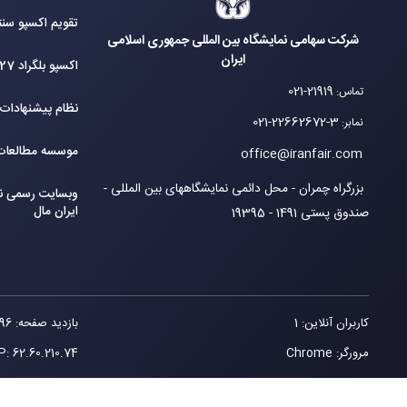
تقویم اکسپو سنت
شرکت سهامی نمایشگاه بین المللی جمهوری اسلامی
ایران
اکسپو بلگراد 2027
021-21919
تماس
:
نظام پیشنهادات
021-22662672-3
نمابر
:
موسسه مطالعات 
office@iranfair.com
بزرگراه چمران - محل دائمی نمایشگاههای بین المللی -
وبسایت رسمی نم
ایران مال
صندوق پستی 1491 - 19395
کاربران آنلاین: 1
بازدید صفحه: 96
مرورگر: Chrome
62.60.210.74
IP: